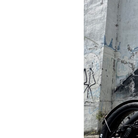
 普通自動車免許
一般原付登録 ・ ミニカー登録
00
¥545,000
（税込
ルーフレス：
車体価格
（税込¥599,500）
※諸費用別途
¥588,000
ルーフ装着：
車体価格
（税込¥646,800）
見る
※諸費用別途
詳細を見る
舗を見る
購入する
する