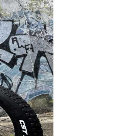
特定原付 / 免許不要 ※
¥498,000
（税込¥547,800）
特定原付 
¥217,800
※16歳以上
詳細を見る
詳
近くの店舗を見る
近くの
購入する
購
※類似品にご注意ください