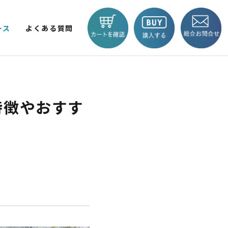
ース
よくある質問
V LITE
KICKBOARD EV BASIC
EV TRIKE
商品一覧へ
特徴やおすす
 輪
2輪
BLAZE e-CARGO
SMART 