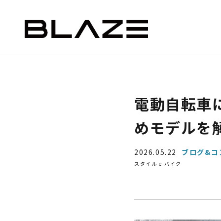
NEWS
ニュース
STYLE e-BIKE
BLAZE e-CARGO
SMAR
電動自転車
ー）
デリバリー（ミニカー）
めモデルを
2026.05.22
ブログ&コ
スタイル e-バイク
ASSIC
EV DELIVERY