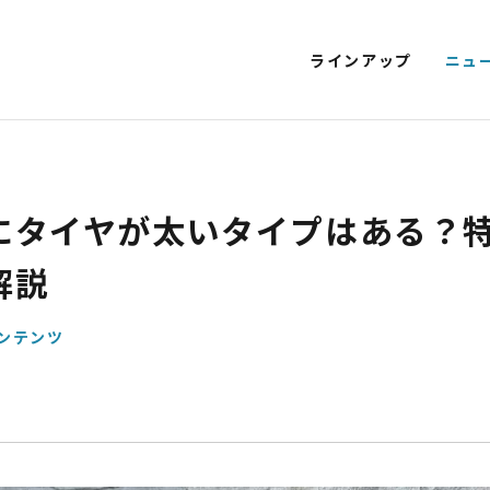
ラインアップ
ニュ
T EV 特定原付モデル
SMART EV
EV SCOOTER
KICKBOARD E
NEXT CRUISER
EV CLASSIC
EV DELIVERY
にタイヤが太いタイプはある？
電動アシスト自転車
4
解説
ンテンツ
STYLE e-BIKE