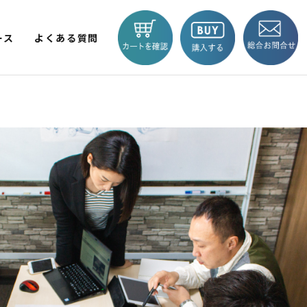
ース
よくある質問
V LITE
KICKBOARD EV BASIC
EV TRIKE
商品一覧へ
 輪
2輪
BLAZE e-CARGO
SMART 