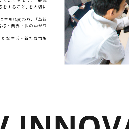
いただけるよう、「最高
応をすること」を大切に
電動アシスト自転車
¥225,454
（税込¥248,000）
ーに生まれ変わり、「革新
客様・業界・世の中がワ
新たな生活・新たな市場
詳細を見る
近くの店舗を見る
購入する
V INNOV