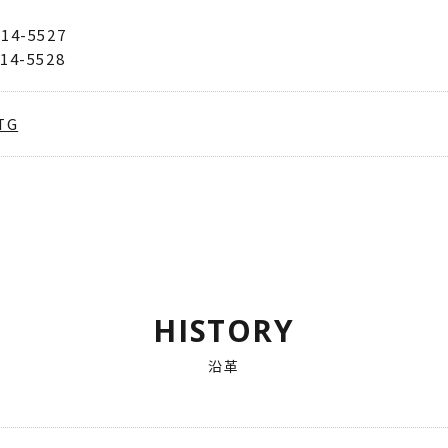
414-5527
414-5528
TG
HISTORY
沿革