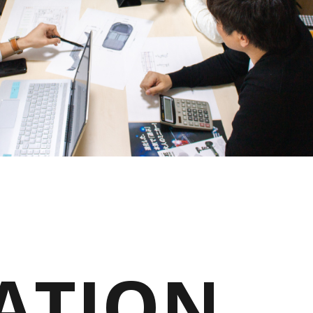
特定原付 / 免許不要 ※
¥498,000
（税込¥547,800）
特定原付 
¥217,80
※16歳以上
詳細を見る
詳
近くの店舗を見る
近くの
購入する
購
※類似品にご注意ください
ATION