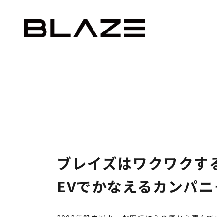
ABOUT
私たちについて
STYLE e-BIKE
BLAZE e-CARGO
SMAR
）
デリバリー（ミニカー）
ブレイズはワクワクす
EVでかなえるカンパニ
ASSIC
EV DELIVERY