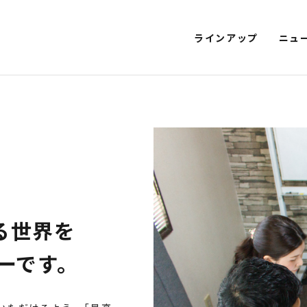
ラインアップ
ニュ
T EV 特定原付モデル
SMART EV
EV SCOOTER
KICKBOARD E
NEXT CRUISER
EV CLASSIC
EV DELIVERY
電動アシスト自転車
4
る世界を
ーです。
STYLE e-BIKE