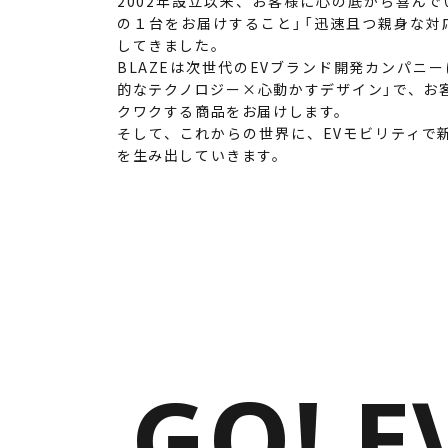
2002年設立以来、お客様に心の底から喜んで
の１台をお届けすること」「迅速且つ親身な対
 普通自動車免許
一般原付登録 ・ ミニカー登録
してきました。
00
¥545,000
（税込
ルーフレス：
車体価格
BLAZEは次世代のEVブランド開発カンパニ
（税込¥599,500）
的なテクノロジー×心動かすデザイン」で、お
※諸費用別途
¥588,000
ルーフ装着：
車体価格
クワクする商品をお届けします。
（税込¥646,800）
そして、これからの世界に、EVモビリティで
見る
※諸費用別途
を生み出していきます。
詳細を見る
舗を見る
購入する
する
GO!
E