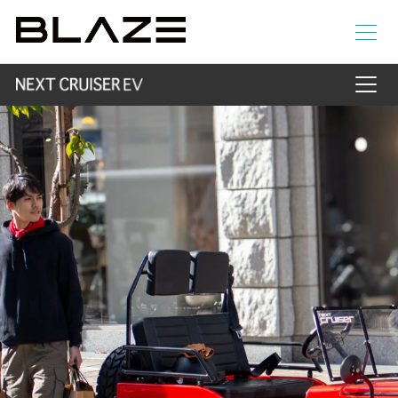
ラインアップ
HOME
電動アシスト自転車
4 輪
特徴・スタイル
価格・仕様
販売店
STYLE e-BIKE
録
電動アシスト自転車