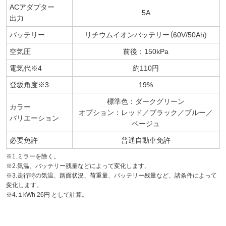
ACアダプター
5A
出力
バッテリー
リチウムイオンバッテリー（60V/50Ah)
空気圧
前後：150kPa
電気代※4
約110円
登坂角度※3
19%
標準色：ダークグリーン
カラー
オプション：レッド／ブラック／ブルー／
バリエーション
ベージュ
必要免許
普通自動車免許
※1.ミラーを除く。
※2.気温、バッテリー残量などによって変化します。
※3.走行時の気温、路面状況、荷重量、バッテリー残量など、諸条件によって
変化します。
※4.１kWh 26円 として計算。