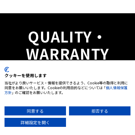
QUALITY・
WARRANTY
品質・保証
クッキーを使用します
品質（PSEマーク取得）
当社がより良いサービス・情報を提供できるよう、Cookie等の取得と利用に
∨
同意をお願いいたします。Cookieの利用目的などについては 「
個人情報保護
品質について
方針
」 のご確認をお願いいたします。
電気用品安全法(PSEマ
ーク)は、電気製品が原因の火災や感電など
同意する
拒否する
購入する
試乗予約
から消費者を守るために施行された法律で、
お問合せ
ビジネスで活用
日本国内で100Vコンセントに接続して使用
詳細設定を開く
されるほとんど全ての民生用電気製品が対象
正規代理店募集
会社概要