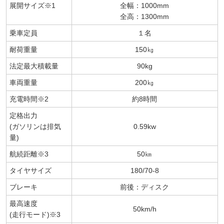
展開サイズ※1
全幅：1000mm
全高：1300mm
乗車定員
１名
耐荷重量
150㎏
法定最大積載量
90kg
車両重量
200㎏
充電時間※2
約8時間
定格出力
(ガソリンは排気
0.59kw
量)
航続距離※3
50㎞
タイヤサイズ
180/70-8
ブレーキ
前後：ディスク
最高速度
50km/h
(走行モード)※3