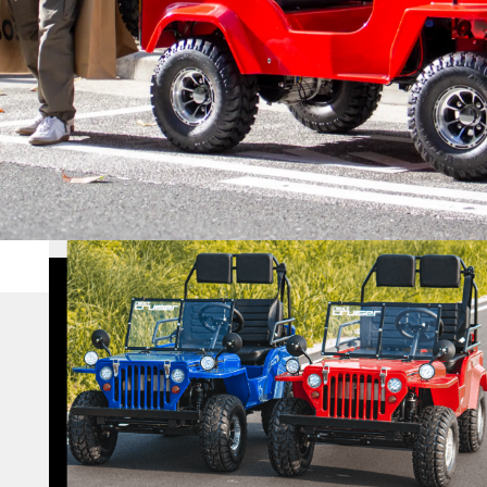
購入する
¥225,454
（税込¥248,000）
500）
詳細を見る
800）
用別途
近くの店舗を見る
購入する
※類似品にご注意ください
ニュース