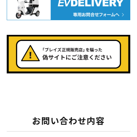
¥225,454
（税込¥248,000）
500）
詳細を見る
800）
用別途
近くの店舗を見る
購入する
※類似品にご注意ください
お問い合わせ内容
ニュース