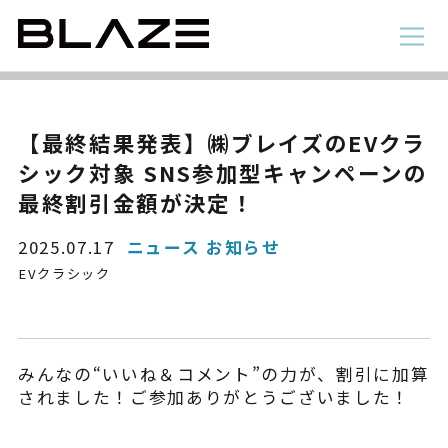
NEWS
ニュース
ラインアップ
【最終結果発表】㈱ブレイズのEVクラ
シック対象 SNS参加型キャンペーンの
電動アシスト自転車
4 輪
最終割引金額が決定！
2025.07.17
ニュース お知らせ
EVクラシック
みんなの“いいね＆コメント”の力が、割引に加算
されました！ご参加ありがとうございました！
STYLE e-BIKE
録
電動アシスト自転車