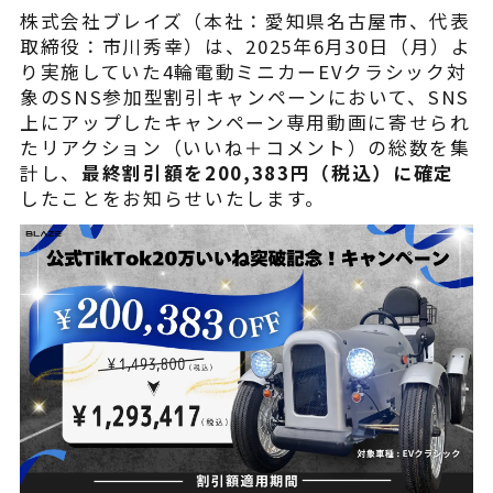
¥225,454
（税込¥248,000）
株式会社ブレイズ（本社：愛知県名古屋市、代表
込
取締役：市川秀幸）は、2025年6月30日（月）よ
り実施していた4輪電動ミニカーEVクラシック対
詳細を見る
象のSNS参加型割引キャンペーンにおいて、SNS
込
上にアップしたキャンペーン専用動画に寄せられ
近くの店舗を見る
たリアクション（いいね＋コメント）の総数を集
用別途
計し、
最終割引額を200,383円（税込）に確定
したことをお知らせいたします。
購入する
※類似品にご注意ください
ニュース