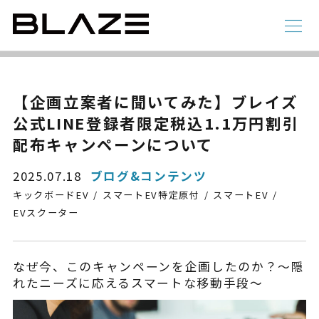
NEWS
ニュース
ラインアップ
【企画立案者に聞いてみた】ブレイズ
公式LINE登録者限定税込1.1万円割引
電動アシスト自転車
4 輪
配布キャンペーンについて
2025.07.18
ブログ&コンテンツ
キックボードEV
スマートEV特定原付
スマートEV
EVスクーター
なぜ今、このキャンペーンを企画したのか？〜隠
れたニーズに応えるスマートな移動手段〜
STYLE e-BIKE
録
電動アシスト自転車