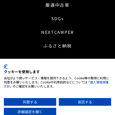
厳選中古車
SDGs
NEXTCAMPER
ふるさと納税
クッキーを使用します
〒453-0041 名古屋市中村区本陣通 2 丁目 30 番地
当社がより良いサービス・情報を提供できるよう、Cookie等の取得と利用に
052-414-5527
同意をお願いいたします。Cookieの利用目的などについては 「
個人情報保護
方針
」 のご確認をお願いいたします。
営業時間：9:00～18:30 | 定休日：日・祝日 (※土曜日不定休)
弊社は株式会社MTG＜7806. 東証グロース市場＞のグループ企業です
古物営業 愛知県公安委員会 第543850202700号
同意する
拒否する
詳細設定を開く