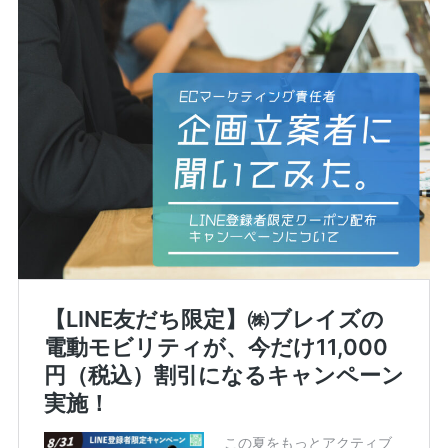
¥225,454
（税込¥248,000）
込
詳細を見る
込
近くの店舗を見る
用別途
購入する
※類似品にご注意ください
ニュース