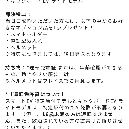
・キックボードEV ライトモデル
即決特典
：
当日ご成約いただいた方には、以下の中からお好
きなオプション品を1点プレゼント！
・スマホホルダー
・電動空気入れ
・ヘルメット
※特典につきましては、後日発送となります。
持ち物
：*運転免許証 または、年齢確認ができる
もの、動きやすい服装、靴
※ヘルメットはブレイズでご用意します。
*
【運転免許証について】
スマートEV 特定原付モデルとキックボードEV ラ
イトモデルは、特定原付のため
免許
が
不要
となり
ます。（但し、
16歳未満の方は運転できませ
ん
。また、飲酒されている方の試乗はお断りさせ
ていただきます。）