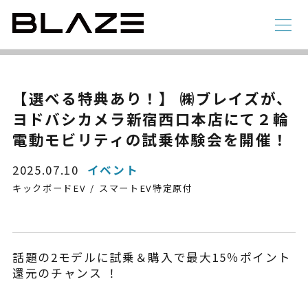
NEWS
ニュース
ラインアップ
【選べる特典あり！】 ㈱ブレイズが、
ヨドバシカメラ新宿西口本店にて２輪
電動アシスト自転車
4 輪
電動モビリティの試乗体験会を開催！
2025.07.10
イベント
キックボードEV
スマートEV特定原付
話題の2モデルに試乗＆購入で最大15％ポイント
還元のチャンス ！
STYLE e-BIKE
録
電動アシスト自転車