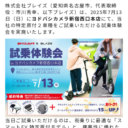
¥225,454
（税込¥248,000）
株式会社ブレイズ（愛知県名古屋市、代表取締
込
役：市川秀幸、以下ブレイズ）は、2025年7月13
日（日）に
ヨドバシカメラ新宿西口本店
にて、当
詳細を見る
社の特定原付２車種をご試乗いただける試乗体験
込
会を実施いたします。
近くの店舗を見る
用別途
購入する
※類似品にご注意ください
ニュース
当日ご試乗いただけるのは、街乗りに最適な「ス
マートEV 特定原付モデル」と、携帯性に優れた