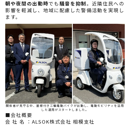
朝や夜間の出動時
でも
騒音を抑制
。近隣住民への
影響を軽減し、地域に配慮した警備活動を実現し
ます。
関係者が見守る中、屋根付き三輪電動バイクが出動し、電動モビリティを活用
した運用がスタートしました。
■会社概要
会 社 名 ：ALSOK株式会社 相模支社