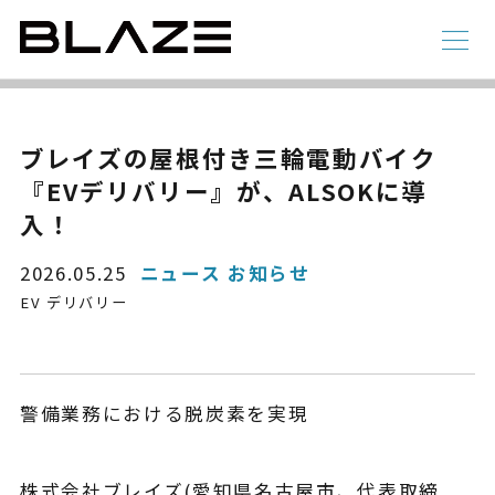
NEWS
ニュース
ラインアップ
ブレイズの屋根付き三輪電動バイク
『EVデリバリー』が、ALSOKに導
電動アシスト自転車
4 輪
入！
2026.05.25
ニュース お知らせ
EV デリバリー
警備業務における脱炭素を実現
STYLE e-BIKE
録
電動アシスト自転車
株式会社ブレイズ(愛知県名古屋市、代表取締