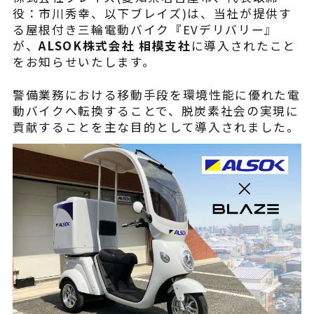
¥225,454
（税込¥248,000）
役：市川秀幸、以下ブレイズ)は、当社が提供す
込
る屋根付き三輪電動バイク『EVデリバリー』
が、
ALSOK株式会社 相模支社
に導入されたこと
詳細を見る
をお知らせいたします。
込
近くの店舗を見る
警備業務における移動手段を環境性能に優れた電
用別途
動バイクへ転換することで、脱炭素社会の実現に
購入する
貢献することを主な目的として導入されました。
※類似品にご注意ください
ニュース