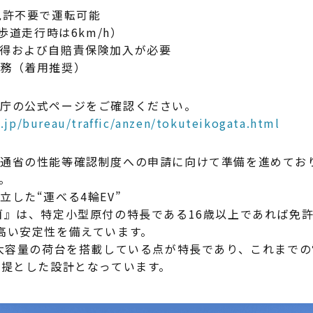
免許不要で運転可能
歩道走行時は6km/h）
得および自賠責保険加入が必要
義務（着用推奨）
察庁の公式ページをご確認ください。
.jp/bureau/traffic/anzen/tokuteikogata.html
通省の性能等確認制度への申請に向けて準備を進めており、
。
した“運べる4輪EV”
ゴ』は、特定小型原付の特長である16歳以上であれば免
高い安定性を備えています。
な大容量の荷台を搭載している点が特長であり、これまで
前提とした設計となっています。