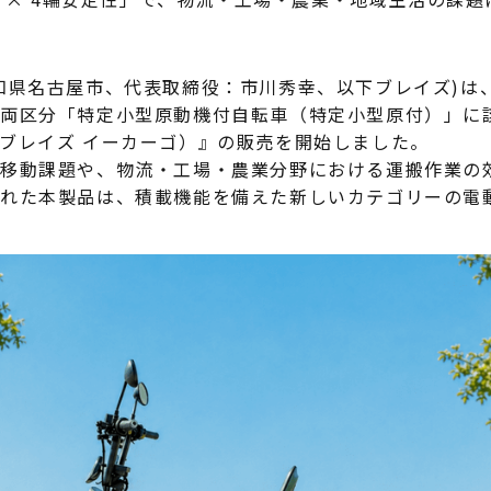
電動アシスト自転車
¥225,454
（税込¥248,000）
知県名古屋市、代表取締役：市川秀幸、以下ブレイズ)は
両区分「特定小型原動機付自転車（特定小型原付）」に
RGO（ブレイズ イーカーゴ）』の販売を開始しました。
詳細を見る
移動課題や、物流・工場・農業分野における運搬作業の
れた本製品は、積載機能を備えた新しいカテゴリーの電
近くの店舗を見る
購入する