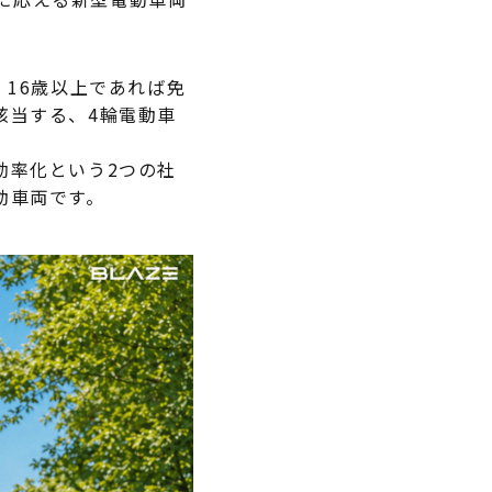
特定原付 / 免許不要 ※
¥498,000
（税込¥547,800）
特定原付 
、16歳以上であれば免
¥217,800
※16歳以上
該当する、4輪電動車
詳細を見る
効率化という2つの社
詳
動車両です。
近くの店舗を見る
近くの
購入する
購
※類似品にご注意ください