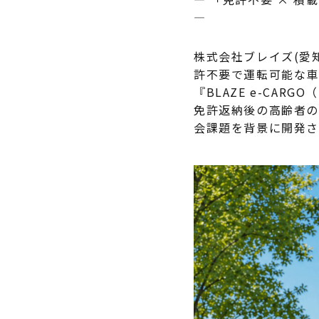
―
 普通自動車免許
一般原付登録 ・ ミニカー登録
00
¥545,000
（税込
ルーフレス：
車体価格
株式会社ブレイズ(愛
（税込¥599,500）
※諸費用別途
¥588,000
許不要で運転可能な車
ルーフ装着：
車体価格
『BLAZE e-CA
（税込¥646,800）
見る
※諸費用別途
免許返納後の高齢者の
会課題を背景に開発さ
詳細を見る
舗を見る
購入する
する