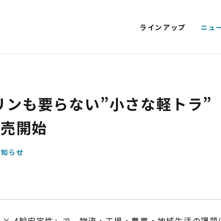
ラインアップ
ニュ
T EV 特定原付モデル
SMART EV
EV SCOOTER
KICKBOARD E
NEXT CRUISER
EV CLASSIC
EV DELIVERY
ンも要らない”小さな軽トラ”『BL
電動アシスト自転車
4
販売開始
お知らせ
STYLE e-BIKE
積載 × 4輪安定性」で、物流・工場・農業・地域生活の課