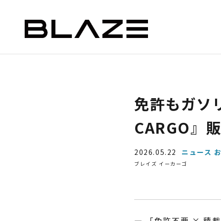
NEWS
ニュース
STYLE e-BIKE
BLAZE e-CARGO
SMAR
免許もガソリ
ー）
デリバリー（ミニカー）
CARGO』
2026.05.22
ニュース 
ブレイズ イーカーゴ
ASSIC
EV DELIVERY
― 「免許不要 × 