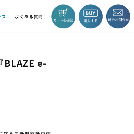
ース
よくある質問
V LITE
KICKBOARD EV BASIC
EV TRIKE
商品一覧へ
AZE e-
 輪
2輪
BLAZE e-CARGO
SMART 
題に応える新型電動車両