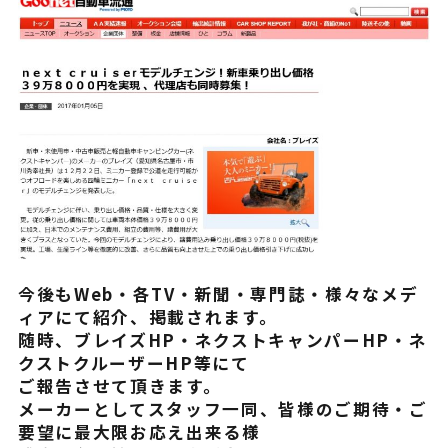
¥225,454
（税込¥248,000）
込
詳細を見る
込
近くの店舗を見る
用別途
購入する
今後もWeb・各TV・新聞・専門誌・様々なメデ
ィアにて紹介、掲載されます。
※類似品にご注意ください
随時、ブレイズHP・ネクストキャンパーHP・ネ
クストクルーザーHP等にて
ご報告させて頂きます。
ニュース
メーカーとしてスタッフ一同、皆様のご期待・ご
要望に最大限お応え出来る様