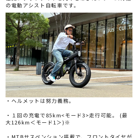
の電動アシスト自転車です。
・ヘルメットは努力義務。
・１回の充電で85km<モード3>走行可能。 (最
大126km＜モード1＞)※
・MTBサスペンション搭載で、フロントタイヤが