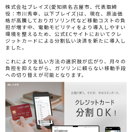
¥225,454
（税込¥248,000）
株式会社ブレイズ(愛知県名古屋市、代表取締
込
役：市川秀幸、以下ブレイズ)は、現在、原油価
格が高騰しておりガソリン代など移動コストの負
詳細を見る
担が増す中、電動モビリティをより導入しやすい
込
環境を整えるため、公式ECサイトにおいてクレ
近くの店舗を見る
ジットカードによる分割払い決済を新たに導入し
用別途
ました。
購入する
これにより支払い方法の選択肢が広がり、月々の
負担を抑えながら、ガソリンに頼らない移動手段
への切り替えが可能となります。
※類似品にご注意ください
ニュース