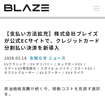
NEWS
ニュース
ラインアップ
【支払い方法拡充】株式会社ブレイズ
が公式ECサイトで、クレジットカード
電動アシスト自転車
4 輪
分割払い決済を新導入
2026.03.16
お知らせ ニュース
EVクラシック
EV デリバリー
キックボードEV
スマートEV特定原付
スタイル e-バイク
スマートEV
ネクストクルーザー
EVスクーター
EVトライク
原油価格高騰が続く今、移動コストを見直す選択
を。
STYLE e-BIKE
録
電動アシスト自転車