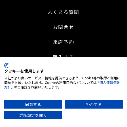
よくある質問
お問合せ
来店予約
購入する
クッキーを使用します
ニュース
当社がより良いサービス・情報を提供できるよう、Cookie等の取得と利用に
同意をお願いいたします。Cookieの利用目的などについては 「
個人情報保護
BLOG & CONTENTS
方針
」 のご確認をお願いいたします。
販売パートナー募集
同意する
拒否する
詳細設定を開く
レンタルEV