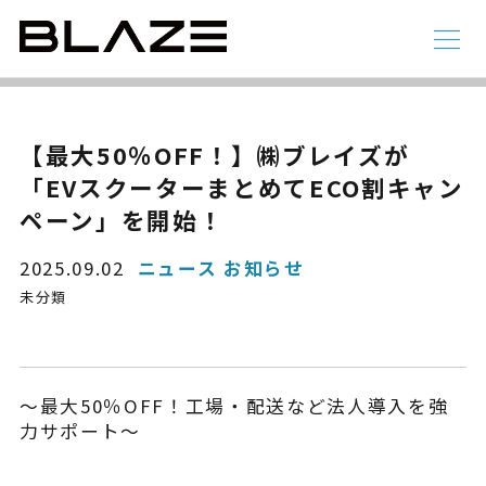
NEWS
ニュース
ラインアップ
【最大50％OFF！】㈱ブレイズが
「EVスクーターまとめてECO割キャン
電動アシスト自転車
4 輪
ペーン」を開始！
2025.09.02
ニュース お知らせ
未分類
～最大50％OFF！工場・配送など法人導入を強
力サポート～
STYLE e-BIKE
録
電動アシスト自転車