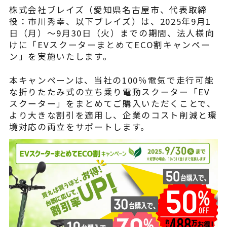
¥225,454
（税込¥248,000）
株式会社ブレイズ（愛知県名古屋市、代表取締
込
役：市川秀幸、以下ブレイズ）は、2025年9月1
日（月）～9月30日（火）までの期間、法人様向
詳細を見る
けに「EVスクーターまとめてECO割キャンペー
込
ン」を実施いたします。
近くの店舗を見る
用別途
本キャンペーンは、当社の100％電気で走行可能
購入する
な折りたたみ式の立ち乗り電動スクーター「EV
スクーター」をまとめてご購入いただくことで、
より大きな割引を適用し、企業のコスト削減と環
境対応の両立をサポートします。
※類似品にご注意ください
ニュース