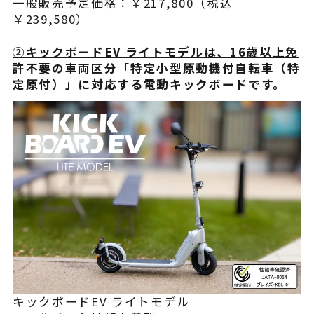
一般販売予定価格：￥217,800（税込
￥239,580）
②キックボードEV ライトモデルは、16歳以上免
許不要の車両区分「特定小型原動機付自転車（特
定原付）」に対応する電動キックボードです。
キックボードEV ライトモデル