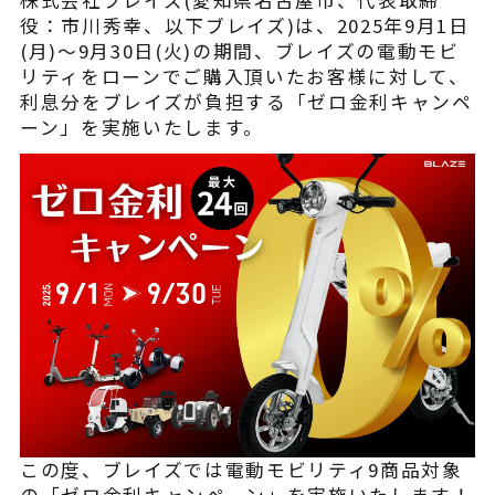
株式会社ブレイズ(愛知県名古屋市、代表取締
¥225,454
（税込¥248,000）
役：市川秀幸、以下ブレイズ)は、2025年9月1日
込
(月)～9月30日(火)の期間、ブレイズの電動モビ
リティをローンでご購入頂いたお客様に対して、
詳細を見る
利息分をブレイズが負担する「ゼロ金利キャンペ
込
ーン」を実施いたします。
近くの店舗を見る
用別途
購入する
※類似品にご注意ください
ニュース
この度、ブレイズでは電動モビリティ9商品対象
の「ゼロ金利キャンペーン」を実施いたします！