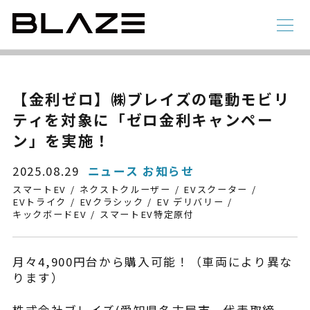
NEWS
ニュース
ラインアップ
【金利ゼロ】㈱ブレイズの電動モビリ
ティを対象に「ゼロ金利キャンペー
電動アシスト自転車
4 輪
ン」を実施！
2025.08.29
ニュース お知らせ
スマートEV
ネクストクルーザー
EVスクーター
EVトライク
EVクラシック
EV デリバリー
キックボードEV
スマートEV特定原付
月々4,900円台から購入可能！（車両により異な
ります）
STYLE e-BIKE
録
電動アシスト自転車