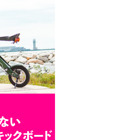
特定原付 / 免許不要 ※
¥498,000
（税込¥547,800）
特定原付 
¥217,800
※16歳以上
詳細を見る
詳
近くの店舗を見る
近くの
購入する
購
※類似品にご注意ください