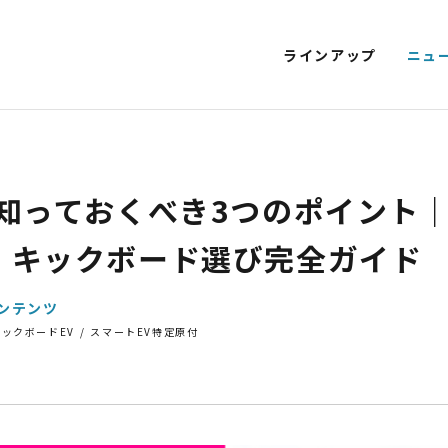
ラインアップ
ニュ
T EV 特定原付モデル
SMART EV
EV SCOOTER
KICKBOARD E
NEXT CRUISER
EV CLASSIC
EV DELIVERY
に知っておくべき3つのポイント
電動アシスト自転車
4
・キックボード選び完全ガイド
ンテンツ
キックボードEV
スマートEV特定原付
STYLE e-BIKE