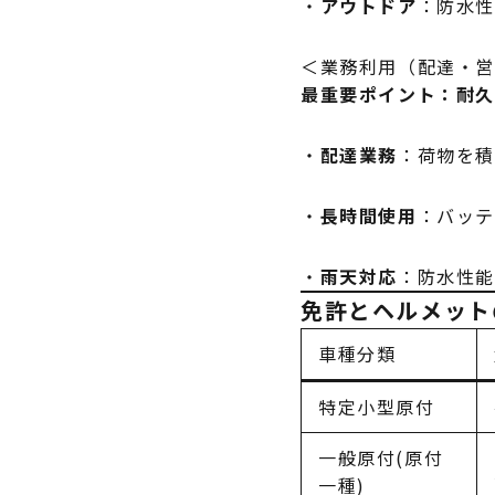
・
アウトドア
：防水
＜業務利用（配達・
最重要ポイント：耐
・
配達業務
：荷物を
・
長時間使用
：バッ
・
雨天対応
：防水性
免許とヘルメット
車種分類
特定小型原付
一般原付(原付
一種)