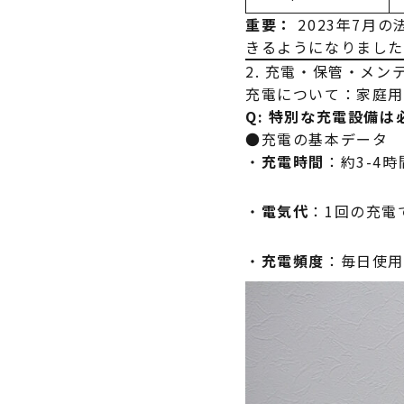
重要：
2023年7月
きるようになりました
2. 充電・保管・メ
充電について：家庭
Q: 特別な充電設備は
●充電の基本データ
・
充電時間
：約3-4
・
電気代
：1回の充電で
・
充電頻度
：毎日使用