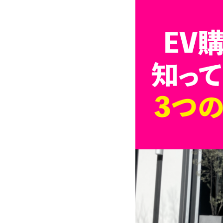
 普通自動車免許
一般原付登録 ・ ミニカー登録
00
¥545,000
（税込
ルーフレス：
車体価格
（税込¥599,500）
※諸費用別途
¥588,000
ルーフ装着：
車体価格
（税込¥646,800）
見る
※諸費用別途
詳細を見る
舗を見る
購入する
する