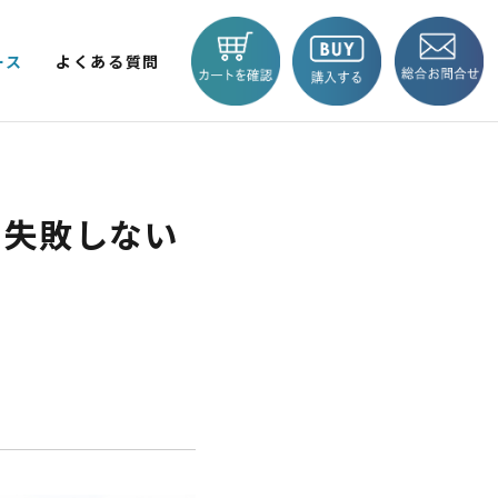
ース
よくある質問
V LITE
KICKBOARD EV BASIC
EV TRIKE
商品一覧へ
｜失敗しない
 輪
2輪
BLAZE e-CARGO
SMART 