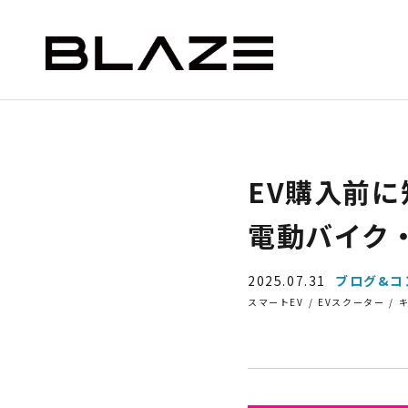
NEWS
ニュース
STYLE e-BIKE
BLAZE e-CARGO
SMAR
EV購入前
ー）
デリバリー（ミニカー）
電動バイク
2025.07.31
ブログ&コ
スマートEV
EVスクーター
ASSIC
EV DELIVERY