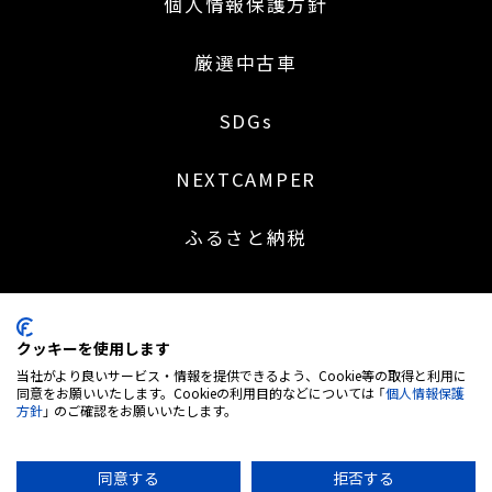
個人情報保護方針
厳選中古車
SDGs
NEXTCAMPER
ふるさと納税
クッキーを使用します
〒453-0041 名古屋市中村区本陣通 2 丁目 30 番地
当社がより良いサービス・情報を提供できるよう、Cookie等の取得と利用に
052-414-5527
同意をお願いいたします。Cookieの利用目的などについては 「
個人情報保護
方針
」 のご確認をお願いいたします。
営業時間：9:00～18:30 | 定休日：日・祝日 (※土曜日不定休)
弊社は株式会社MTG＜7806. 東証グロース市場＞のグループ企業です
古物営業 愛知県公安委員会 第543850202700号
同意する
拒否する