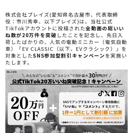
¥225,454
（税込¥248,000）
込
株式会社ブレイズ(愛知県名古屋市、代表取締
詳細を見る
役：市川秀幸、以下ブレイズ)は、当社公式
TikTokアカウントに投稿された
全動画の総いい
込
ね数が20万件を突破
したことを記念し、先日入
近くの店舗を見る
荷したばかりの、人気の電動ミニカー（電気自動
用別途
車）「EV CLASSIC（以下、EVクラシック）」を
購入する
対象とした
SNS参加型割引キャンペーン
を実施い
たします。
※類似品にご注意ください
ニュース