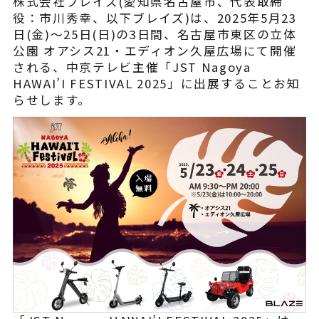
株式会社ブレイズ(愛知県名古屋市、代表取締
¥225,454
（税込¥248,000）
役：市川秀幸、以下ブレイズ)は、2025年5月23
込
日(金)～25日(日)の3日間、名古屋市東区の立体
詳細を見る
公園 オアシス21・エディオン久屋広場にて開催
される、中京テレビ主催「JST Nagoya
込
HAWAI’I FESTIVAL 2025」に出展することお知
近くの店舗を見る
らせします。
用別途
購入する
※類似品にご注意ください
ニュース