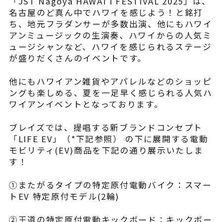
「JST Nagoya HAWAI’I FESTIVAL 2025」は、
名古屋のど真ん中でハワイを感じよう！と銘打
よくある質問
ち、地元フラダンサーが多数出演、他にもハワイ
アンミュージックの生演奏、ハワイからの人気ミ
ュージシャンなど、ハワイを感じられるステージ
が盛りだくさんのイベントです。
他にもハワイアン雑貨やアパレルなどのショッピ
ングも楽しめる、夏を一足早く感じられる人気ハ
ワイアンイベントとなっております。
ブレイズでは、提唱する新ブランドコンセプト
「LIFE EV」（*下記参照） の下に展開する電動
モビリティ(EV)商品を下記の通り展示いたしま
す！
①またがるタイプの特定原付電動バイク：スマー
トEV 特定原付モデル(2輪)
②王道の特定原付電動キックボード：キックボー