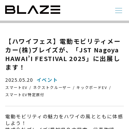
NEWS
ニュース
ラインアップ
【ハワイフェス】電動モビリティメー
カー(株)ブレイズが、「JST Nagoya
電動アシスト自転車
4 輪
HAWAI’I FESTIVAL 2025」に出展し
ます！
2025.05.20
イベント
スマートEV
ネクストクルーザー
キックボードEV
スマートEV特定原付
電動モビリティの魅力をハワイの風とともに体感
STYLE e-BIKE
しよう！
録
電動アシスト自転車