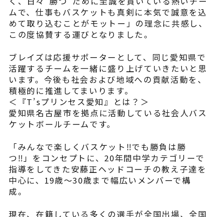
く、日々”勝つ”ために至誠を貫いている熱いチー
ムで、仕事もバスケットも真剣に本気で誠意を込
よくある質問
めて取り込むことがモットー」の理念に共感し、
この度協賛する運びとなりました。
ブレイズは応援サポーターとして、同じ愛知県で
活躍するチームを一緒に盛り上げていきたいと思
います。今後も社会および地域への貢献活動を、
積極的に推進してまいります。
＜『T’sプリンセス愛知』とは？＞
愛知県名古屋市を拠点に活動している社会人バス
ケットボールチームです。
「みんなで楽しくバスケット‼でも勝負は勝
つ‼」をコンセプトに、20年間中学カテゴリーで
指導をしてきた安藤正ヘッドコーチの教え子達を
中心に、19歳～30歳まで幅広いメンバーで構
成。
現在、在籍している多くの選手が全国出場、全国