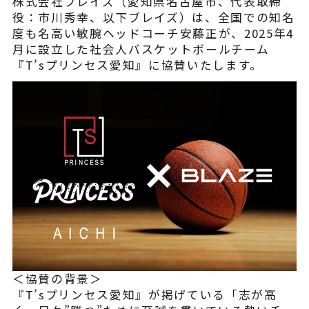
株式会社ブレイズ（愛知県名古屋市、代表取締
¥225,454
（税込¥248,000）
役：市川秀幸、以下ブレイズ）は、全国での知名
込
度も名高い敏腕ヘッドコーチ安藤正が、2025年4
詳細を見る
月に設立した社会人バスケットボールチーム
『T’sプリンセス愛知』に協賛いたします。
込
近くの店舗を見る
用別途
購入する
※類似品にご注意ください
＜協賛の背景＞
ニュース
『T’sプリンセス愛知』が掲げている「志が高