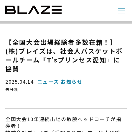
NEWS
ニュース
ラインアップ
【全国大会出場経験者多数在籍！】
(株)ブレイズは、社会人バスケットボ
電動アシスト自転車
4 輪
ールチーム『T’sプリンセス愛知』に
協賛
2025.04.14
ニュース お知らせ
未分類
全国大会10年連続出場の敏腕ヘッドコーチが指
STYLE e-BIKE
導者！
録
電動アシスト自転車