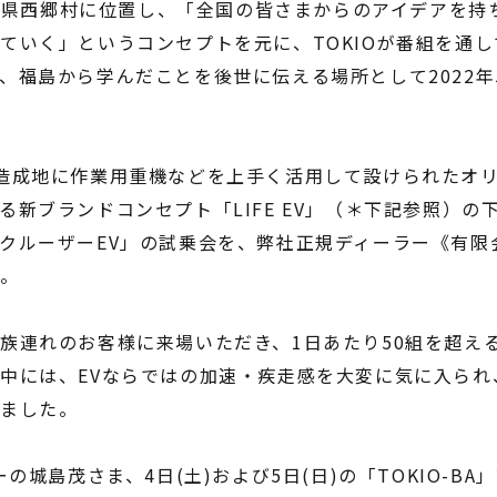
は福島県西郷村に位置し、「全国の皆さまからのアイデアを
ていく」というコンセプトを元に、TOKIOが番組を通
、福島から学んだことを後世に伝える場所として2022年
造成地に作業用重機などを上手く活用して設けられたオ
る新ブランドコンセプト「LIFE EV」（＊下記参照）の
クルーザーEV」の試乗会を、弊社正規ディーラー《有限
た。
族連れのお客様に来場いただき、1日あたり50組を超え
中には、EVならではの加速・疾走感を大変に気に入られ
いました。
ーの城島茂さま、4日(土)および5日(日)の「TOKIO-B