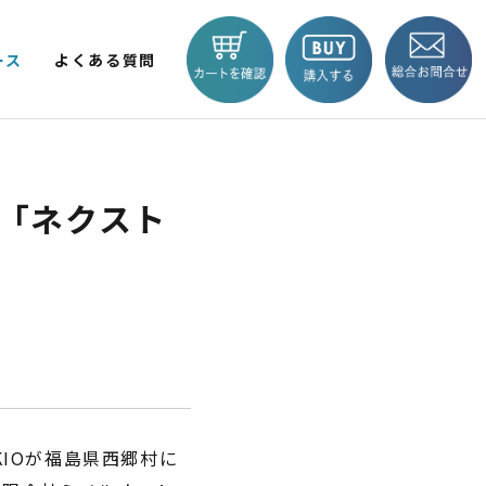
ース
よくある質問
V LITE
KICKBOARD EV BASIC
EV TRIKE
で「ネクスト
商品一覧へ
 輪
2輪
KIOが福島県西郷村に
BLAZE e-CARGO
SMART 