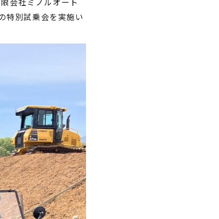
有限会社ミノルオート
特定原付 / 免許不要 ※
の特別試乗会を実施い
¥498,000
（税込¥547,800）
特定原付 
¥217,800
※16歳以上
詳細を見る
詳
近くの店舗を見る
近くの
購入する
購
※類似品にご注意ください