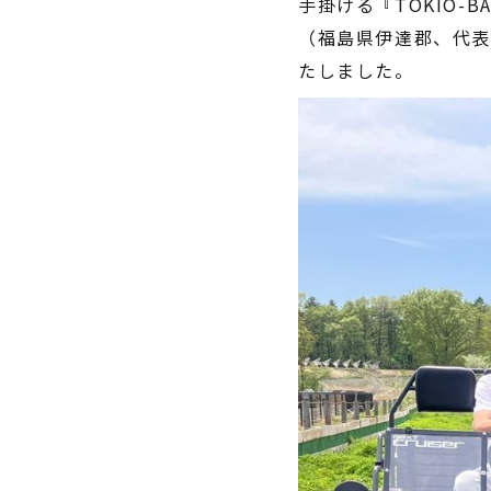
手掛ける『TOKIO
 普通自動車免許
一般原付登録 ・ ミニカー登録
（福島県伊達郡、代表
00
¥545,000
（税込
ルーフレス：
車体価格
たしました。
（税込¥599,500）
※諸費用別途
¥588,000
ルーフ装着：
車体価格
（税込¥646,800）
見る
※諸費用別途
詳細を見る
舗を見る
購入する
する