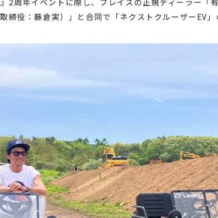
-BA』2周年イベントに際し、ブレイズの正規ディーラー「
電動アシスト自転車
取締役：藤倉実）」と合同で「ネクストクルーザーEV」
¥225,454
（税込¥248,000）
詳細を見る
近くの店舗を見る
購入する