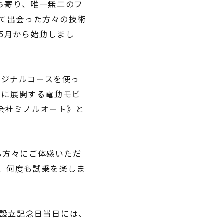
持ち寄り、唯一無二のフ
して出会った方々の技術
5月から始動しまし
リジナルコースを使っ
下に展開する電動モビ
会社ミノルオート》と
る方々にご体感いただ
、何度も試乗を楽しま
A」設立記念日当日には、