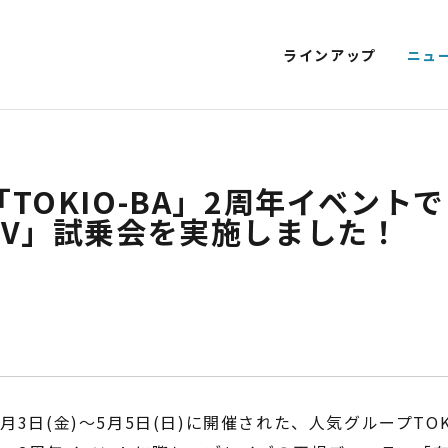
ラインアップ
ニュ
T EV 特定原付モデル
SMART EV
EV SCOOTER
KICKBOARD E
NEXT CRUISER
EV CLASSIC
EV DELIVERY
TOKIO-BA」2周年イベント
EV」試乗会を実施しました！
電動アシスト自転車
4
5月3日(金)〜5月5日(日)に開催された、人気グループTO
STYLE e-BIKE