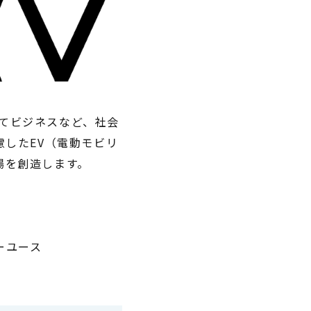
してビジネスなど、社会
慮したEV（電動モビリ
場を創造します。
ーユース