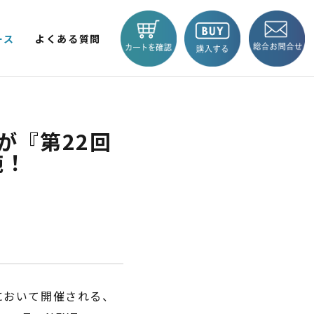
ース
よくある質問
V LITE
KICKBOARD EV BASIC
EV TRIKE
が『第22回
商品一覧へ
施！
 輪
2輪
」において開催される、
BLAZE e-CARGO
SMART 