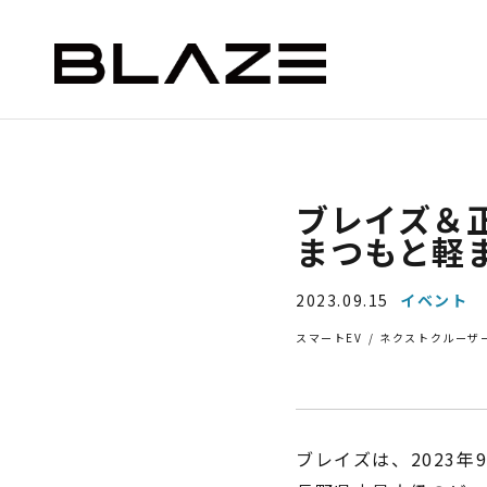
NEWS
ニュース
STYLE e-BIKE
BLAZE e-CARGO
SMAR
ブレイズ＆正
まつもと軽
ー）
デリバリー（ミニカー）
2023.09.15
イベント
スマートEV
ネクストクルーザ
ブレイズは、2023年
ASSIC
EV DELIVERY