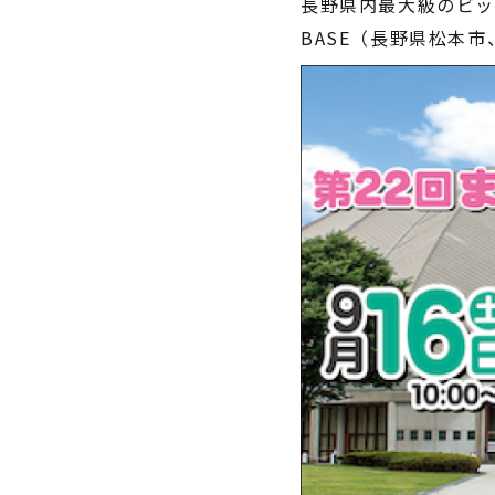
長野県内最大級のビッ
 普通自動車免許
一般原付登録 ・ ミニカー登録
BASE（長野県松本市
00
¥545,000
（税込
ルーフレス：
車体価格
（税込¥599,500）
※諸費用別途
¥588,000
ルーフ装着：
車体価格
（税込¥646,800）
見る
※諸費用別途
詳細を見る
舗を見る
購入する
する