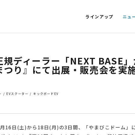
ラインアップ
ニュ
T EV 特定原付モデル
SMART EV
EV SCOOTER
KICKBOARD E
NEXT CRUISER
EV CLASSIC
EV DELIVERY
規ディーラー「NEXT BASE」
まつり』にて出展・販売会を実
電動アシスト自転車
4
ー
EVスクーター
キックボードEV
9月16日(土)から18日(月)の3日間、「やまびこドーム
STYLE e-BIKE