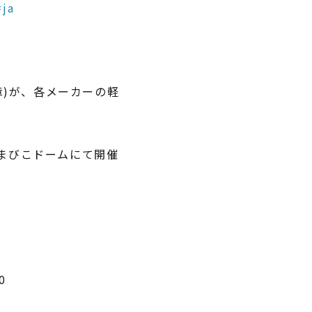
=ja
章)が、各メーカーの軽
 やまびこドームにて開催
0