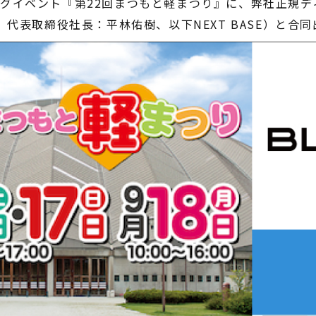
グイベント『第22回まつもと軽まつり』に、弊社正規ディ
電動アシスト自転車
、代表取締役社長：平林佑樹、以下NEXT BASE）と合
¥225,454
（税込¥248,000）
詳細を見る
近くの店舗を見る
購入する