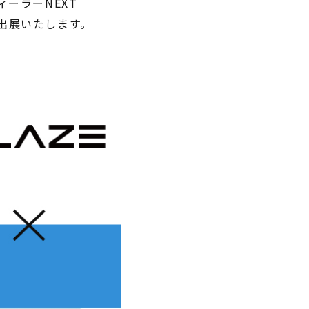
ーラーNEXT
特定原付 / 免許不要 ※
同出展いたします。
¥498,000
（税込¥547,800）
特定原付 
¥217,800
※16歳以上
詳細を見る
詳
近くの店舗を見る
近くの
購入する
購
※類似品にご注意ください