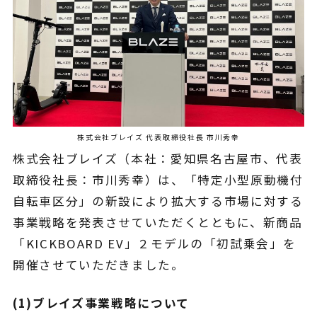
¥225,454
（税込¥248,000）
込
詳細を見る
込
近くの店舗を見る
用別途
購入する
株式会社ブレイズ 代表取締役社長 市川秀幸
株式会社ブレイズ（本社：愛知県名古屋市、代表
取締役社長：市川秀幸）は、「特定小型原動機付
自転車区分」の新設により拡大する市場に対する
事業戦略を発表させていただくとともに、新商品
※類似品にご注意ください
「KICKBOARD EV」２モデルの「初試乗会」を
開催させていただきました。
ニュース
(1)ブレイズ事業戦略について