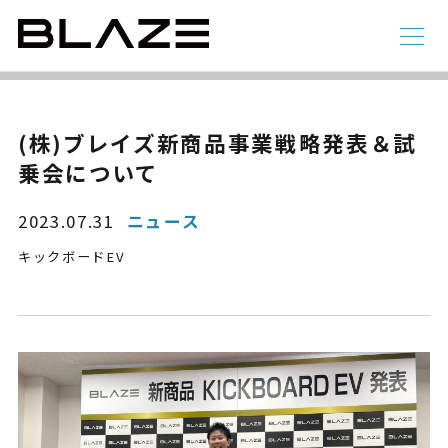
NEWS
ニュース
ラインアップ
(株)ブレイズ新商品事業戦略発表＆試
乗会について
電動アシスト自転車
4 輪
2023.07.31
ニュース
キックボードEV
STYLE e-BIKE
録
電動アシスト自転車