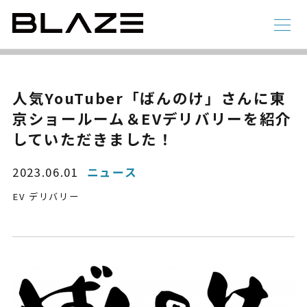
NEWS
ニュース
ラインアップ
人気YouTuber「ばんのけ」さんに東
京ショールーム＆EVデリバリーを紹介
電動アシスト自転車
4 輪
していただきました！
2023.06.01
ニュース
EV デリバリー
STYLE e-BIKE
録
電動アシスト自転車