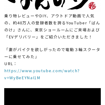
¥225,454
（税込¥248,000）
込
乗り物レビューやDIY、アウトドア動画で人気
詳細を見る
の、約40万人の登録者数を誇るYouTuber「ばん
込
近くの店舗を見る
のけ」さんに、東京ショールームにご来場および
用別途
「EVデリバリー」をご紹介いただきました！
購入する
「妻がバイクを欲しがったので電動３輪スクータ
ーに乗せてみた」
URL：
https://www.youtube.com/watch?
※類似品にご注意ください
v=WyBeEYNaI1M
ニュース