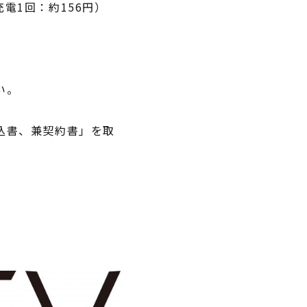
電1回：約156円）
い。
込書、兼契約書」を取