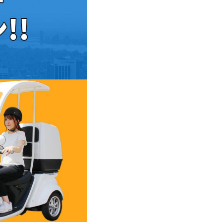
特定原付 / 免許不要 ※
¥498,000
（税込¥547,800）
特定原付 
¥217,800
※16歳以上
詳細を見る
詳
近くの店舗を見る
近くの
購入する
購
※類似品にご注意ください