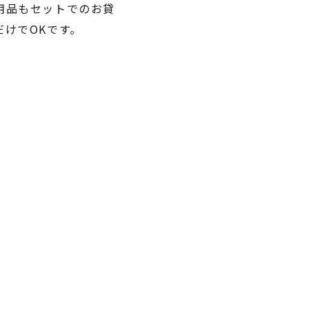
用品もセットでのお貸
けでOKです。
）