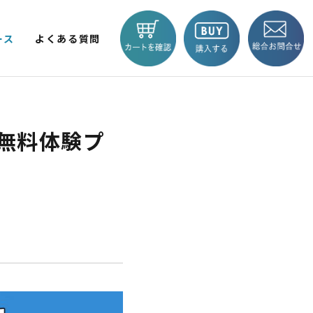
ース
よくある質問
V LITE
KICKBOARD EV BASIC
EV TRIKE
間無料体験プ
商品一覧へ
 輪
2輪
BLAZE e-CARGO
SMART 