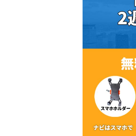
 普通自動車免許
一般原付登録 ・ ミニカー登録
00
¥545,000
（税込
ルーフレス：
車体価格
（税込¥599,500）
※諸費用別途
¥588,000
ルーフ装着：
車体価格
（税込¥646,800）
見る
※諸費用別途
詳細を見る
舗を見る
購入する
する