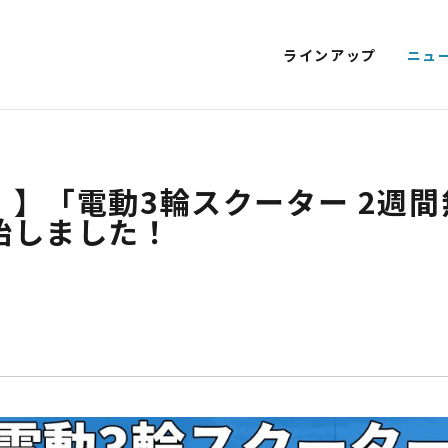
ラインアップ
ニュ
T EV 特定原付モデル
SMART EV
EV SCOOTER
KICKBOARD E
NEXT CRUISER
EV CLASSIC
EV DELIVERY
！】「電動3輪スクーター 2週
始しました！
電動アシスト自転車
4
STYLE e-BIKE