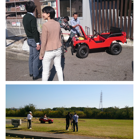
¥225,454
（税込¥248,000）
込
詳細を見る
込
近くの店舗を見る
用別途
購入する
※類似品にご注意ください
ニュース