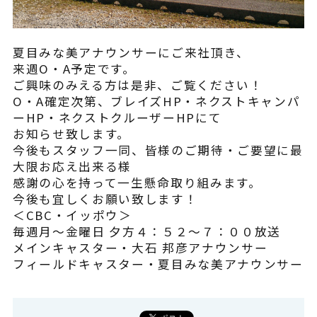
よくある質問
夏目みな美アナウンサーにご来社頂き、
来週O・A予定です。
ご興味のみえる方は是非、ご覧ください！
O・A確定次第、ブレイズHP・ネクストキャンパ
ーHP・ネクストクルーザーHPにて
お知らせ致します。
今後もスタッフ一同、皆様のご期待・ご要望に最
大限お応え出来る様
感謝の心を持って一生懸命取り組みます。
今後も宜しくお願い致します！
＜CBC・イッポウ＞
毎週月～金曜日 夕方４：５２～７：００放送
メインキャスター・大石 邦彦アナウンサー
フィールドキャスター・夏目みな美アナウンサー