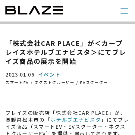
NEWS
ニュース
ラインアップ
「株式会社CAR PLACE」が＜カープ
レイスホテルブエナビスタ＞にてブレ
電動アシスト自転車
4 輪
イズ商品の展示を開始
2023.01.06
イベント
スマートEV
ネクストクルーザー
EVスクーター
ブレイズの販売店「株式会社CAR PLACE」が、
長野県松本市の「
ホテルブエナビスタ
」にてブレ
STYLE e-BIKE
イズ商品（スマートEV・EVスクーター・ネクス
録
電動アシスト自転車
トクルーザーEV）を提供・展示しております。