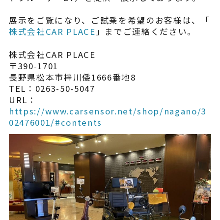
¥225,454
（税込¥248,000）
込
展示をご覧になり、ご試乗を希望のお客様は、「
株式会社CAR PLACE
」までご連絡ください。
詳細を見る
込
株式会社CAR PLACE
近くの店舗を見る
〒390-1701
用別途
長野県松本市梓川倭1666番地8
TEL：0263-50-5047
購入する
URL：
https://www.carsensor.net/shop/nagano/3
02476001/#contents
※類似品にご注意ください
ニュース