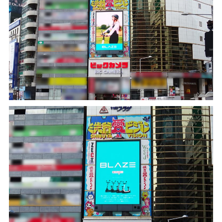
¥225,454
（税込¥248,000）
込
詳細を見る
込
近くの店舗を見る
用別途
購入する
※類似品にご注意ください
ニュース