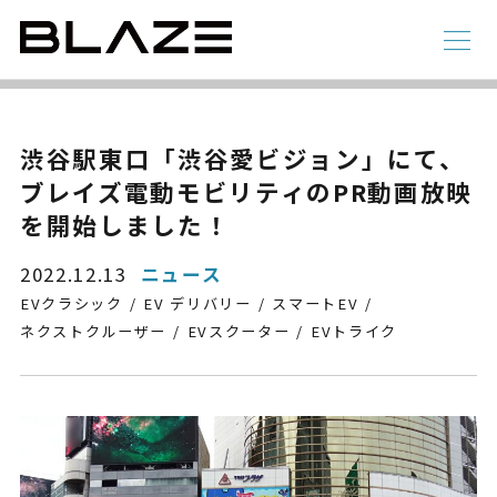
NEWS
ニュース
ラインアップ
渋谷駅東口「渋谷愛ビジョン」にて、
ブレイズ電動モビリティのPR動画放映
電動アシスト自転車
4 輪
を開始しました！
2022.12.13
ニュース
EVクラシック
EV デリバリー
スマートEV
ネクストクルーザー
EVスクーター
EVトライク
STYLE e-BIKE
録
電動アシスト自転車