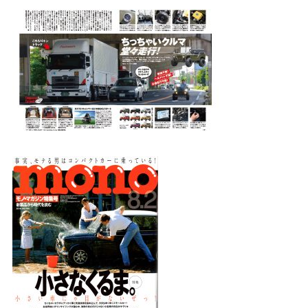
¥225,454
（税込¥248,000）
込
詳細を見る
込
近くの店舗を見る
用別途
購入する
※類似品にご注意ください
ニュース