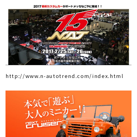
¥225,454
（税込¥248,000）
込
詳細を見る
込
近くの店舗を見る
用別途
購入する
http://www.n-autotrend.com/index.html
※類似品にご注意ください
ニュース