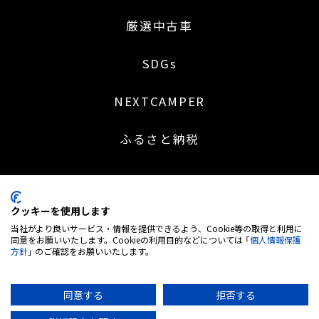
厳選中古車
SDGs
NEXTCAMPER
ふるさと納税
クッキーを使用します
〒453-0041 名古屋市中村区本陣通 2 丁目 30 番地
当社がより良いサービス・情報を提供できるよう、Cookie等の取得と利用に
052-414-5527
同意をお願いいたします。Cookieの利用目的などについては 「
個人情報保護
方針
」 のご確認をお願いいたします。
営業時間：9:00～18:30 | 定休日：日・祝日 (※土曜日不定休)
弊社は株式会社MTG＜7806. 東証グロース市場＞のグループ企業です
古物営業 愛知県公安委員会 第543850202700号
同意する
拒否する