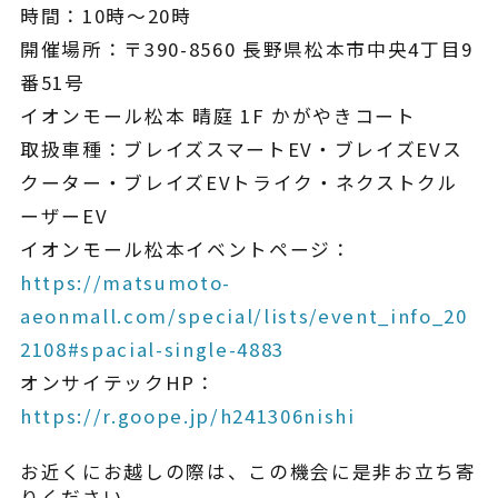
¥225,454
時間：10時～20時
（税込¥248,000）
込
開催場所：〒390-8560 長野県松本市中央4丁目9
詳細を見る
番51号
イオンモール松本 晴庭 1F かがやきコート
込
近くの店舗を見る
取扱車種：ブレイズスマートEV・ブレイズEVス
用別途
クーター・ブレイズEVトライク・ネクストクル
購入する
ーザーEV
イオンモール松本イベントページ：
https://matsumoto-
aeonmall.com/special/lists/event_info_20
2108#spacial-single-4883
※類似品にご注意ください
オンサイテックHP：
https://r.goope.jp/h241306nishi
ニュース
お近くにお越しの際は、この機会に是非お立ち寄
りください。