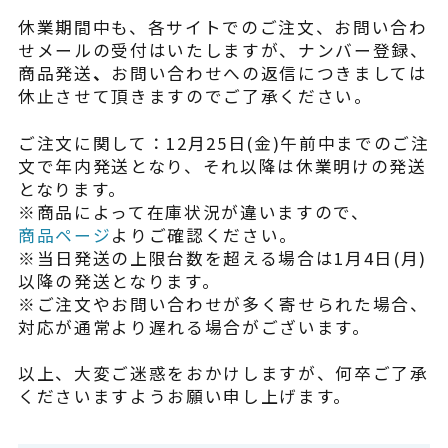
¥225,454
（税込¥248,000）
休業期間中も、各サイトでのご注文、お問い合わ
込
せメールの受付はいたしますが、ナンバー登録、
詳細を見る
商品発送
、
お問い合わせへの返信につきましては
休止させて頂きますのでご了承ください。
込
近くの店舗を見る
ご注文に関して：12月25日(金)午前中までのご注
用別途
文で年内発送となり、それ以降は休業明けの発送
購入する
となります。
※商品によって在庫状況が違いますので、
商品ページ
よりご確認ください。
※当日発送の上限台数を超える場合は1月4日(月)
以降の発送となります。
※ご注文やお問い合わせが多く寄せられた場合、
対応が通常より遅れる場合がございます。
※類似品にご注意ください
以上、大変ご迷惑をおかけしますが、何卒ご了承
くださいますようお願い申し上げます。
ニュース