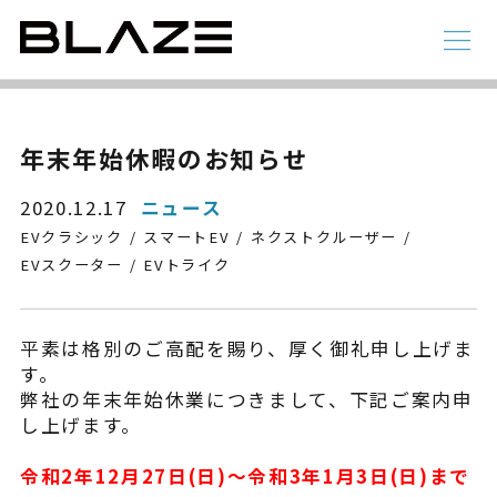
NEWS
ニュース
ラインアップ
年末年始休暇のお知らせ
電動アシスト自転車
4 輪
2020.12.17
ニュース
EVクラシック
スマートEV
ネクストクルーザー
EVスクーター
EVトライク
平素は格別のご高配を賜り、厚く御礼申し上げま
す。
弊社の年末年始休業につきまして、下記ご案内申
し上げます。
STYLE e-BIKE
令和2年12月27日(日)～令和3年1月3日(日)まで
録
電動アシスト自転車