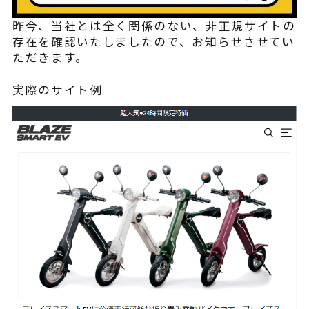
¥225,454
（税込¥248,000）
昨今、当社とは全く関係のない、非正規サイトの
込
存在を確認いたしましたので、お知らせさせてい
詳細を見る
ただきます。
込
近くの店舗を見る
実際のサイト例
用別途
購入する
※類似品にご注意ください
ニュース