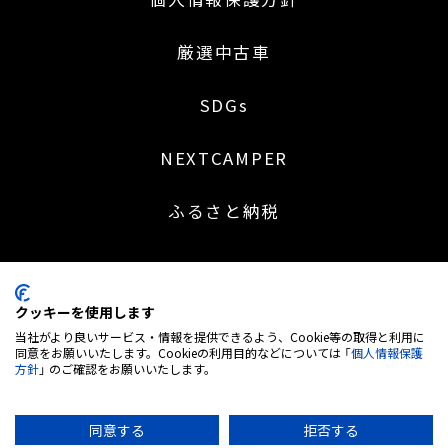
厳選中古車
SDGs
NEXTCAMPER
ふるさと納税
クッキーを使用します
〒453-0041 名古屋市中村区本陣通 2 丁目 30 番地
当社がより良いサービス・情報を提供できるよう、Cookie等の取得と利用に
052-414-5527
同意をお願いいたします。Cookieの利用目的などについては 「
個人情報保護
方針
」 のご確認をお願いいたします。
営業時間：9:00～18:30 | 定休日：日・祝日 (※土曜日不定休)
弊社は株式会社MTG＜7806. 東証グロース市場＞のグループ企業です
古物営業 愛知県公安委員会 第543850202700号
同意する
拒否する