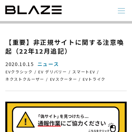
NEWS
ニュース
ラインアップ
【重要】非正規サイトに関する注意喚
起（22年12月追記）
電動アシスト自転車
4 輪
2020.10.15
ニュース
EVクラシック
EV デリバリー
スマートEV
ネクストクルーザー
EVスクーター
EVトライク
STYLE e-BIKE
録
電動アシスト自転車