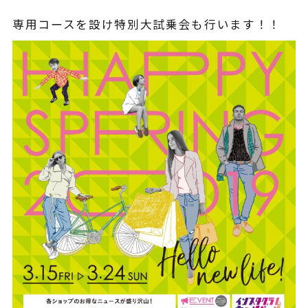
¥225,454
（税込¥248,000）
専用コースを設け特別大試乗会も行います！！
込
詳細を見る
込
近くの店舗を見る
用別途
購入する
※類似品にご注意ください
ニュース