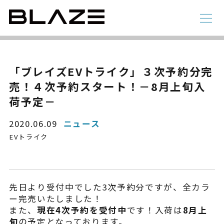
NEWS
ニュース
ラインアップ
「ブレイズEVトライク」３次予約分完
売！４次予約スタート！－8月上旬入
電動アシスト自転車
4 輪
荷予定－
2020.06.09
ニュース
EVトライク
先日より受付中でした3次予約分ですが、全カラ
ー完売いたしました！
STYLE e-BIKE
また、
現在4次予約を受付中
です！入荷は
8月上
録
電動アシスト自転車
旬
の予定となっております。