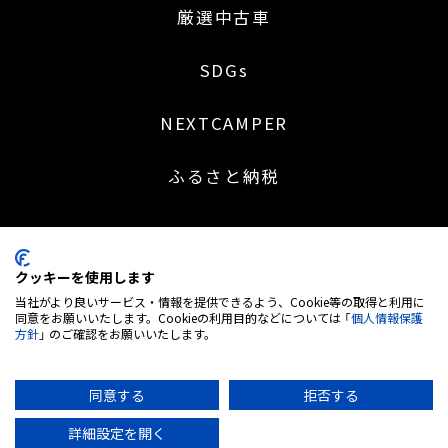
厳選中古車
SDGs
NEXTCAMPER
ふるさと納税
クッキーを使用します
〒453-0041 名古屋市中村区本陣通 2 丁目 30 番地
当社がより良いサービス・情報を提供できるよう、Cookie等の取得と利用に
052-414-5527
同意をお願いいたします。Cookieの利用目的などについては 「
個人情報保護
方針
」 のご確認をお願いいたします。
営業時間：9:00～18:30 | 定休日：日・祝日 (※土曜日不定休)
弊社は株式会社MTG＜7806. 東証グロース市場＞のグループ企業です
古物営業 愛知県公安委員会 第543850202700号
同意する
拒否する
詳細設定を開く