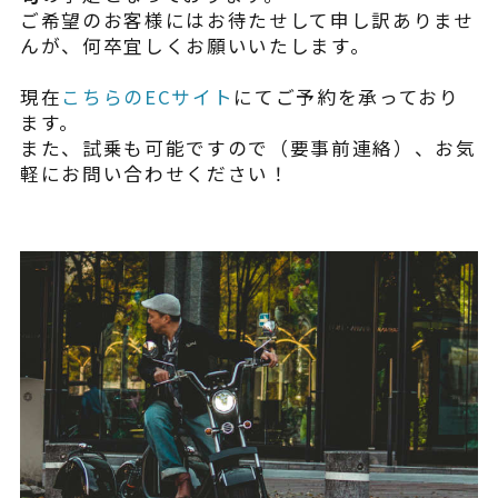
¥225,454
（税込¥248,000）
ご希望のお客様にはお待たせして申し訳ありませ
込
んが、何卒宜しくお願いいたします。
詳細を見る
現在
こちらのECサイト
にてご予約を承っており
込
ます。
近くの店舗を見る
また、試乗も可能ですので（要事前連絡）、お気
用別途
軽にお問い合わせください！
購入する
※類似品にご注意ください
ニュース