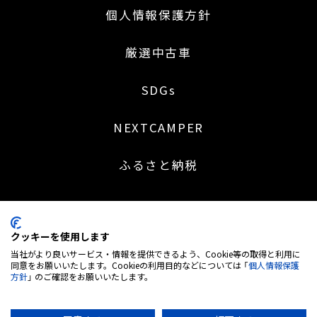
個人情報保護方針
厳選中古車
SDGs
NEXTCAMPER
ふるさと納税
クッキーを使用します
〒453-0041 名古屋市中村区本陣通 2 丁目 30 番地
当社がより良いサービス・情報を提供できるよう、Cookie等の取得と利用に
052-414-5527
同意をお願いいたします。Cookieの利用目的などについては 「
個人情報保護
方針
」 のご確認をお願いいたします。
営業時間：9:00～18:30 | 定休日：日・祝日 (※土曜日不定休)
弊社は株式会社MTG＜7806. 東証グロース市場＞のグループ企業です
古物営業 愛知県公安委員会 第543850202700号