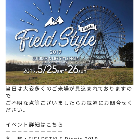
¥225,454
（税込¥248,000）
込
詳細を見る
込
近くの店舗を見る
用別途
購入する
当日は大変多くのご来場が見込まれておりますの
で
※類似品にご注意ください
ご不明な点等ございましたらお気軽にお問合せく
ださい。
イベント詳細はこちら
ニュース
－－－－－－－－－－
名 称 : FIELDSTYLE Picnic 2019