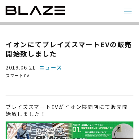
NEWS
ニュース
ラインアップ
イオンにてブレイズスマートEVの販売
開始致しました
電動アシスト自転車
4 輪
2019.06.21
ニュース
スマートEV
ブレイズスマートEVがイオン挾間店にて販売開
始致しました！
STYLE e-BIKE
録
電動アシスト自転車