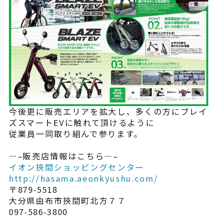
¥225,454
（税込¥248,000）
込
詳細を見る
込
近くの店舗を見る
用別途
購入する
今後更に販売エリアを拡大し、多くの方にブレイ
ズスマートEVに触れて頂けるように
従業員一同取り組んで参ります。
—–販売店情報はこちら—–
※類似品にご注意ください
イオン挾間ショッピングセンター
http://hasama.aeonkyushu.com/
〒879-5518
ニュース
大分県由布市挾間町北方７７
097-586-3800