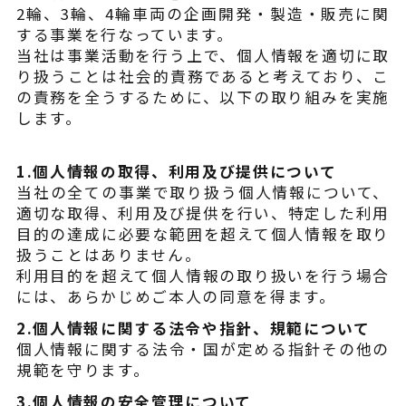
¥225,454
2輪、3輪、4輪車両の企画開発・製造・販売に関
（税込¥248,000）
する事業を行なっています。
500）
当社は事業活動を行う上で、個人情報を適切に取
詳細を見る
り扱うことは社会的責務であると考えており、こ
800）
用別途
の責務を全うするために、以下の取り組みを実施
近くの店舗を見る
します。
購入する
1.個人情報の取得、利用及び提供について
当社の全ての事業で取り扱う個人情報について、
適切な取得、利用及び提供を行い、特定した利用
目的の達成に必要な範囲を超えて個人情報を取り
扱うことはありません。
利用目的を超えて個人情報の取り扱いを行う場合
には、あらかじめご本人の同意を得ます。
※類似品にご注意ください
2.個人情報に関する法令や指針、規範について
個人情報に関する法令・国が定める指針その他の
規範を守ります。
ニュース
3.個人情報の安全管理について