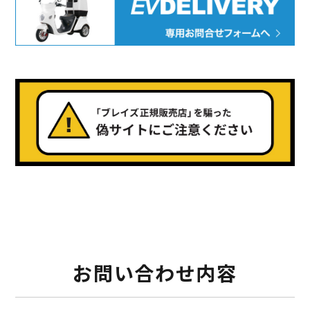
¥225,454
（税込¥248,000）
500）
詳細を見る
800）
用別途
近くの店舗を見る
購入する
※類似品にご注意ください
お問い合わせ内容
ニュース